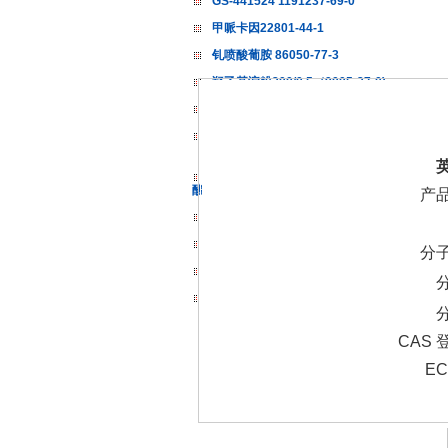
GS-441524 1191237-69-0
甲哌卡因22801-44-1
钆喷酸葡胺 86050-77-3
羟乙基淀粉200/0.5（9005-27-0)
贝格列净 1118567-05-7
盐酸甲哌卡因 1722-62-9
2-氯甲基-3-甲基-4-(3-甲氧丙氧基)吡啶盐
酸盐 153259-31-5
产
雌二醇 50-28-2
洛替拉纳 1369852-71-0
分
布比卡因 2180-92-9
羟乙基淀粉130/0.4（9005-27-0)
CAS 
E