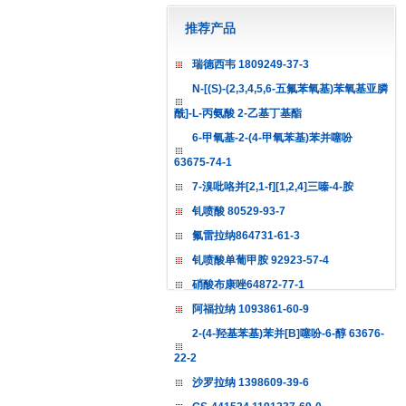
推荐产品
瑞德西韦 1809249-37-3
N-[(S)-(2,3,4,5,6-五氟苯氧基)苯氧基亚膦
酰]-L-丙氨酸 2-乙基丁基酯
6-甲氧基-2-(4-甲氧苯基)苯并噻吩
63675-74-1
7-溴吡咯并[2,1-f][1,2,4]三嗪-4-胺
钆喷酸 80529-93-7
氟雷拉纳864731-61-3
钆喷酸单葡甲胺 92923-57-4
硝酸布康唑64872-77-1
阿福拉纳 1093861-60-9
2-(4-羟基苯基)苯并[B]噻吩-6-醇 63676-
22-2
沙罗拉纳 1398609-39-6