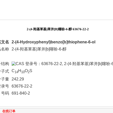
2-(4-羟基苯基)苯并[B]噻吩-6-醇 63676-22-2
英文名
2-(4-Hydroxyphenyl)benzo[b]thiophene-6-ol
品名称
2-(4-羟基苯基)苯并[b]噻吩-6-醇
子结构
C
H
O
S
分子式
14
10
2
分子量
242.29
登录号
63676-22-2
C 号码
691-840-2
在线订单